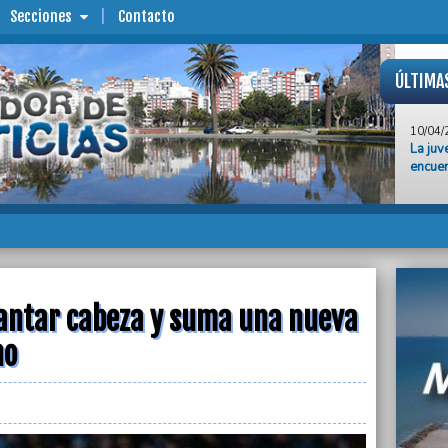
Secciones
Contacto
ÚLTIMA
10/04/
La juv
encuen
10/04/
Aldosi
nueva 
10/04/
El déf
2025 f
evantar cabeza y suma una nueva
10/04/
El aum
no
coloca
Plata
10/04/
Trágic