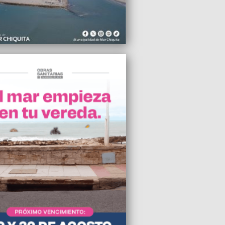
zona de la Diagonal Gascón
2026 09:30
lencio también es una decisión política”,
onó Eva Ayala la inacción municipal ante
iedad en Mar del Plata
2026 09:05
ividad industrial cayó 8,7% en el mes de
o
2026 09:03
cejo Deliberante evaluará el pedido de
o del boleto a $2.569,48
2026 09:02
ay Romero Trucco fue reelecta como
enta del Colegio de Profesionales en
mo
2026 06:13
poco, van entendiendo que un
ado hace falta en un edificio”, destacó
Fernández, titular de SUTERyH Mar del