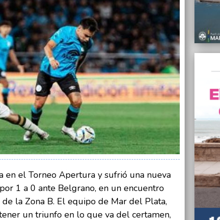
en la 
10/04/
“El si
cuesti
la suc
10/04/
La act
febrer
10/04/
El Con
aument
10/04/
Amanc
presid
Turis
da en el Torneo Apertura y sufrió una nueva
10/04/
z por 1 a 0 ante Belgrano, en un encuentro
“De a 
encarg
 de la Zona B. El equipo de Mar del Plata,
Mario 
ener un triunfo en lo que va del certamen,
Plata