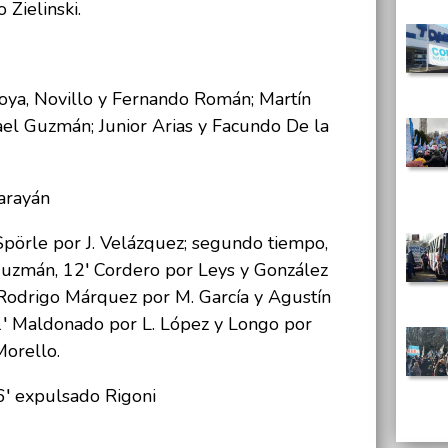
 Zielinski.
oya, Novillo y Fernando Román; Martín
ael Guzmán; Junior Arias y Facundo De la
larayán
Spörle por J. Velázquez; segundo tiempo,
Guzmán, 12′ Cordero por Leys y González
 Rodrigo Márquez por M. García y Agustín
1′ Maldonado por L. López y Longo por
Morello.
6′ expulsado Rigoni