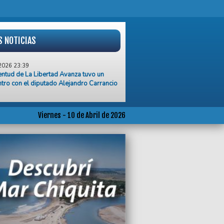
S NOTICIAS
2026 23:39
entud de La Libertad Avanza tuvo un
tro con el diputado Alejandro Carrancio
2026 23:09
vi sigue sin levantar cabeza y suma una
derrota ante Belgrano
Viernes - 10 de Abril de 2026
2026 13:43
icit del Municipio de Gral. Pueyrredon en
ue $ 7.400 millones
2026 12:59
ento del combustible Impulsa la
ción de equipos de GNC en Mar del
2026 09:31
o siniestro vial, un hombre pierde la vida