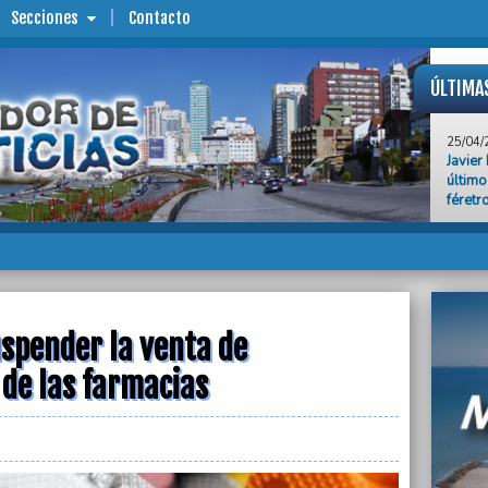
Secciones
Contacto
ÚLTIMA
25/04/
Javier
último
féretr
25/04/
Mañana
de Mar
25/04/
La opo
partid
uspender la venta de
desav
de las farmacias
25/04/
Krista
tras e
al Gob