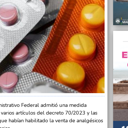
25/04/
“La es
y crea
Unión 
25/04/
Mar Ch
Agrari
25/04/
Israel
fallec
25/04/
La Jus
medica
25/04/
Último
Clausu
istrativo Federal admitió una medida
25/04/
varios artículos del decreto 70/2023 y las
El Pap
propie
ue habían habilitado la venta de analgésicos