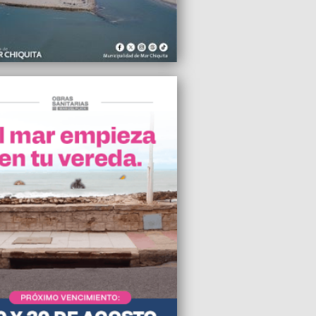
2025 15:35
peranza que predicó Francisco fue activa
tiva”, sostuvieron desde el bloque de
por la Patria
2025 15:31
iquita presentó la Escuela Secundaria
a con orientación en Pesca y Acuicultura
2025 15:30
 retiró su condolencia pública por el
imiento del Papa Francisco
2025 15:25
ticia ordenó suspender la venta de
mentos fuera de las farmacias
2025 15:09
 adiós a Francisco, se realizó el Rito de
ra del Féretro
2025 14:53
a Francisco dejó este mundo sin
dades y nunca aceptó cobrar sueldo