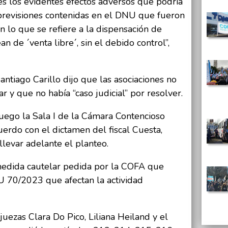
s los evidentes efectos adversos que podría
 previsiones contenidas en el DNU que fueron
 lo que se refiere a la dispensación de
 de ´venta libre´, sin el debido control”,
Santiago Carillo dijo que las asociaciones no
ar y que no había “caso judicial” por resolver.
Luego la Sala I de la Cámara Contencioso
uerdo con el dictamen del fiscal Cuesta,
llevar adelante el planteo.
medida cautelar pedida por la COFA que
 70/2023 que afectan la actividad
juezas Clara Do Pico, Liliana Heiland y el