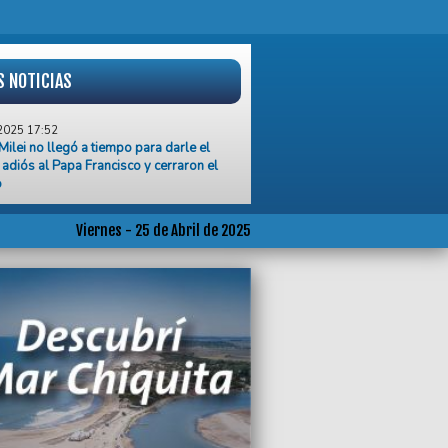
S NOTICIAS
2025 17:52
 Milei no llegó a tiempo para darle el
 adiós al Papa Francisco y cerraron el
o
2025 16:31
 de choques este viernes en las calles
Viernes - 25 de Abril de 2025
 del Plata
2025 15:59
sición en el HCD volvió ganarle una
a al Pro, a expensas de sus
enencias con la UCR
2025 15:55
lina Georgieva debió aclarar sus dichos
l revuelo que generó su apoyo electoral
ierno de Milei