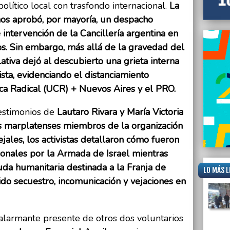
olítico local con trasfondo internacional.
La
09/06/
Hallar
s aprobó, por mayoría, un despacho
direct
de Ma
 intervención de la Cancillería argentina en
ios. Sin embargo, más allá de la gravedad del
lativa dejó al descubierto una grieta interna
ista, evidenc
iando el distanciamiento
ica Radical (UCR) + Nuevos Aires y el PRO.
estimonios de
Lautaro Rivara y María Victoria
os marplatenses miembros de la organización
jales, los activistas detallaron cómo fueron
ionales por la Armada de Israel mientras
yuda humanitaria destinada a la Franja de
LO MÁS L
do secuestro, incomunicación y vejaciones en
alarmante presente de otros dos voluntarios