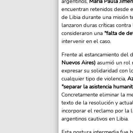
argentinos,
María Paula Jimén
encuentran retenidos desde e
de Libia durante una misión te
lanzaron duras críticas contra
consideraron una
"falta de de
intervenir en el caso.
Frente al estancamiento del d
Nuevos Aires)
asumió un rol m
expresar su solidaridad con 
cualquier tipo de violencia,
Az
"separar la asistencia humanita
Concretamente eliminar la men
texto de la resolución y act
incorporar el reclamo por la l
argentinos cautivos en Libia.
Esta postura intermedia fue bi