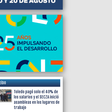
2026 05:50
on sin vida en su departamento a un
or de una empresa de nutrición deportiva
rtín Menem
EÍDO
Toledo pagó solo el 40% de
los salarios y el SECZA inició
asambleas en los lugares de
trabajo