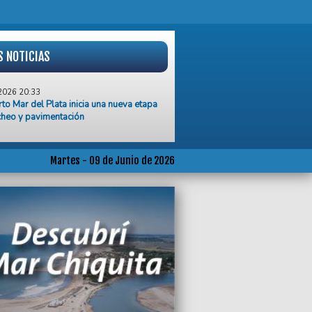
S NOTICIAS
2026 20:33
rto Mar del Plata inicia una nueva etapa
cheo y pavimentación
2026 20:20
tan al Municipio la entrega de
ntación clave sobre el contrato con la
Martes - 09 de Junio de 2026
Minella Stadium S.A.
2026 20:20
 y el PRO, en veredas opuestas por un
 de intervención diplomática en Libia y
2026 15:59
dicato de la Carne en estado de alerta
 trabajadores despedidos del ex
ífico Sadowa