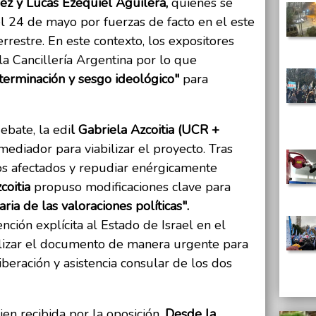
ez y Lucas Ezequiel Aguilera,
quienes se
l 24 de mayo por fuerzas de facto en el este
rrestre. En este contexto, los expositores
 la Cancillería Argentina por lo que
terminación y sesgo ideológico"
para
ebate, la edi
l Gabriela Azcoitia (UCR +
ediador para viabilizar el proyecto. Tras
los afectados y repudiar enérgicamente
coitia
propuso modificaciones clave para
ria de las valoraciones políticas".
ción explícita al Estado de Israel en el
ualizar el documento de manera urgente para
iberación y asistencia consular de los dos
en recibida por la oposición.
Desde la