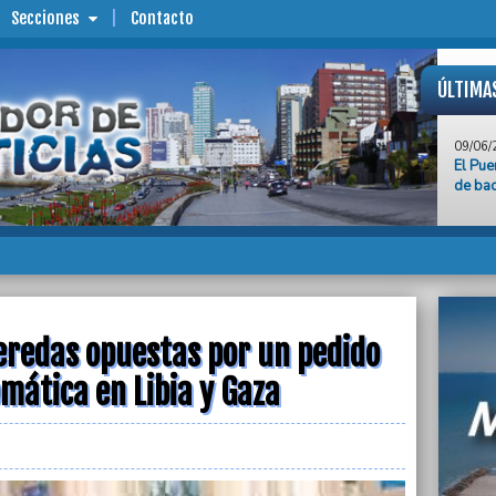
Secciones
Contacto
ÚLTIMA
09/06/
El Pue
de ba
09/06/
Solici
docume
firma 
09/06/
La UCR
pedido
veredas opuestas por un pedido
Gaza
omática en Libia y Gaza
09/06/
El Sin
por 15
Frigor