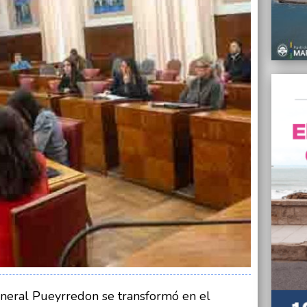
09/06/
El sal
deberí
poder 
09/06/
El HIG
públic
de ide
09/06/
Trenes
pasaje
09/06/
“No d
barrio
Olavar
14.00
09/06/
El Con
de la 
oficia
neral Pueyrredon se transformó en el