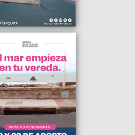
2026 10:49
ario mínimo rinde menos que en 2001 y
a cuadruplicarse para recuperar su
adquisitivo
2026 10:39
A se convierte en el primer hospital
o bonaerense en implementar pulseras
ntificación obligatorias
2026 09:59
 Argentinos habilitó la venta de los
s a Mar del Plata
2026 09:08
eseamos un nuevo Alem en ningún
”, vecinos de la zona de la calle
ría rechazan la reforma de la Ordenanza
0
2026 08:30
cejo Deliberante avanzó en la defensa
Zona Fría con una fuerte interna en el
lismo