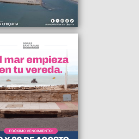
2026 20:19
an campaña de firmas para frenar la
ación del beneficio de Zona Fría en Mar
ata
2026 20:08
icipalidad de Gral. Pueyrredon informó
 se suspenden las clases este jueves
2026 19:35
eoro deja sin energía al norte y al
te de la ciudad tras falla en dos
buidores
2026 14:31
sidente del Consorcio Portuario recibe a
sentantes de FAO por el programa
os Azules
2026 13:30
jer murió tras un incendio en un
amento céntrico