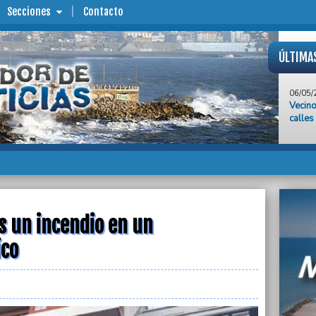
Secciones
Contacto
ÚLTIMA
06/05/
Vecino
calles
06/05/
Se inu
Plata
06/05/
Furia 
servic
s un incendio en un
06/05/
Un jov
ico
predio
06/05/
IOMA 
con el