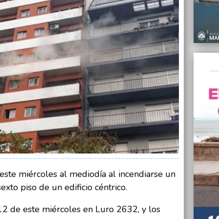
06/05/
Impuls
elimin
del Pl
06/05/
La Mun
que no
06/05/
El met
noroes
distri
06/05/
El Pre
repre
Puert
ste miércoles al mediodía al incendiarse un
06/05/
xto piso de un edificio céntrico.
Una mu
depart
12 de este miércoles en Luro 2632, y los