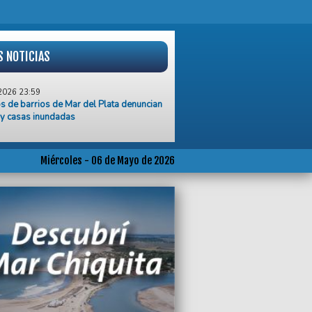
S NOTICIAS
2026 23:59
s de barrios de Mar del Plata denuncian
 y casas inundadas
2026 23:50
ndó la Facultad de Derecho de Mar del
Miércoles - 06 de Mayo de 2026
2026 23:45
de la tormenta, barrios anegados y
ios afectados por vientos y lluvia
2026 20:35
en muere aplastado por un camión en el
 de Disposición Final
2026 20:21
suspendió temporalmente el convenio
 Sanatorio Avenida